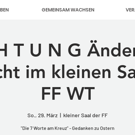
BEN
GEMEINSAM WACHSEN
VER
H T U N G Ände
ht im kleinen Sa
FF WT
So., 29. März
  |  
kleiner Saal der FF
"Die 7 Worte am Kreuz" - Gedanken zu Ostern