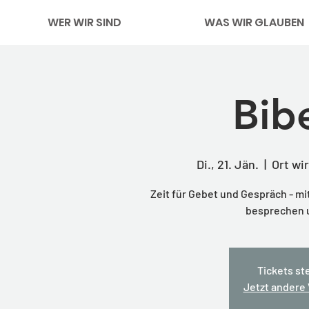
WER WIR SIND
WAS WIR GLAUBEN
Bib
Di., 21. Jän.
  |  
Ort wi
Zeit für Gebet und Gespräch - m
besprechen 
Tickets st
Jetzt andere