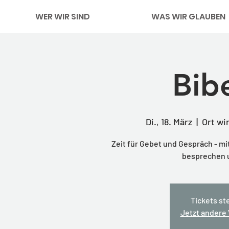
WER WIR SIND
WAS WIR GLAUBEN
Bib
Di., 18. März
  |  
Ort wi
Zeit für Gebet und Gespräch - m
besprechen 
Tickets st
Jetzt andere