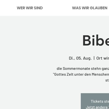
WER WIR SIND
WAS WIR GLAUBEN
Bib
Di., 05. Aug.
  |  
Ort wi
die Sommermonate stehn ganz i
"Gottes Zelt unter den Menschen"
st
Tickets st
Jetzt andere