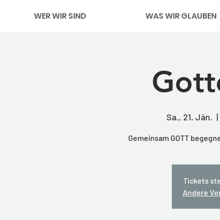
WER WIR SIND
WAS WIR GLAUBEN
Gott
Sa., 21. Jän.
  | 
Gemeinsam GOTT begegnen,
Tickets st
Andere Ve