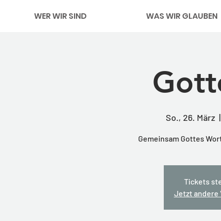
WER WIR SIND
WAS WIR GLAUBEN
Gott
So., 26. März
  |
Gemeinsam Gottes Wort 
Tickets st
Jetzt andere