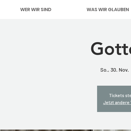
WER WIR SIND
WAS WIR GLAUBEN
Gott
So., 30. Nov.
 
Tickets st
Jetzt andere