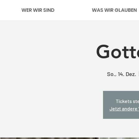
WER WIR SIND
WAS WIR GLAUBEN
Gott
So., 14. Dez.
  
Tickets st
Jetzt andere