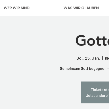
WER WIR SIND
WAS WIR GLAUBEN
Gott
So., 25. Jän.
  |  
kl
Gemeinsam Gott begegnen - m
Tickets st
Jetzt andere