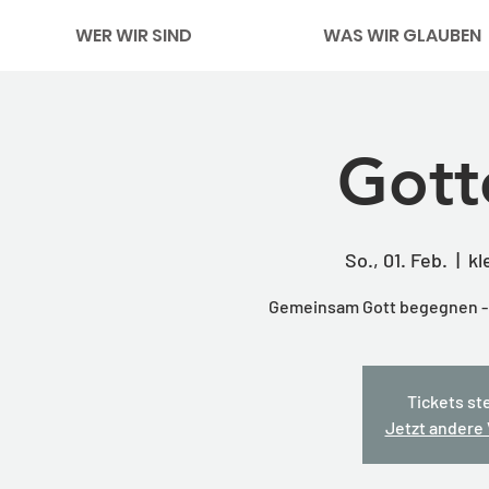
WER WIR SIND
WAS WIR GLAUBEN
Gott
So., 01. Feb.
  |  
kl
Gemeinsam Gott begegnen - m
Tickets st
Jetzt andere