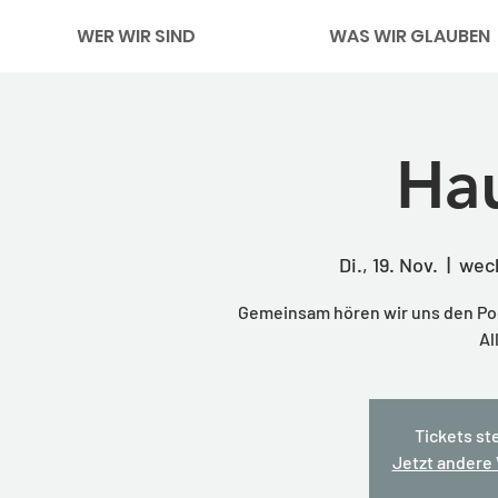
WER WIR SIND
WAS WIR GLAUBEN
Hau
Di., 19. Nov.
  |  
wech
Gemeinsam hören wir uns den Pod
Al
Tickets st
Jetzt andere