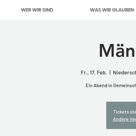
WER WIR SIND
WAS WIR GLAUBEN
Männ
Fr., 17. Feb.
  |  
Niedersch
Ein Abend in Gemeinsch
Tickets st
Andere Ve