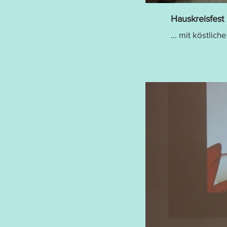
Hauskreisfes
... mit köstlic