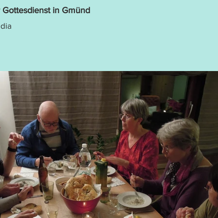
 Gottesdienst in Gmünd
edia