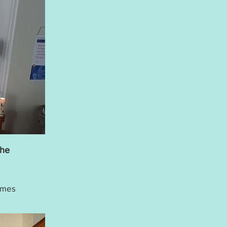
che
ames