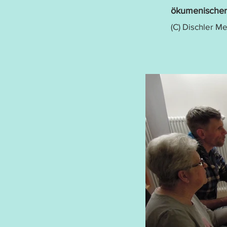
ökumenischer
(C) Dischler M